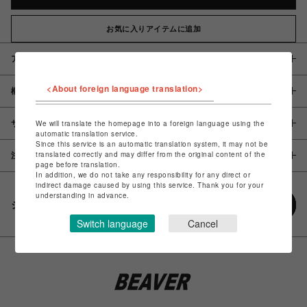
お気に入りアイテムに追加
アイテム説明 / 素材
<About foreign language translation>
概要
サイズ
We will translate the homepage into a foreign language using the
automatic translation service.
Since this service is an automatic translation system, it may not be
translated correctly and may differ from the original content of the
注意事項
page before translation.
In addition, we do not take any responsibility for any direct or
indirect damage caused by using this service. Thank you for your
understanding in advance.
シェアする
Switch language
Cancel