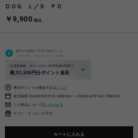
ＤＯＧ Ｌ／Ｓ ＰＯ
￥9,900
税込
ポケパル払いで
0
〜
0
ポイント
（1P=1円）※キャンペーン分除く
会員登録後、ポケパル払い初回登録&利用で
最大1,500円分ポイント進呈
獲得ポイントの確認方法は
こちら
販売期間 2026年03月01日 00時00分 〜 2050年02月14日 23時59分
この商品について
問い合わせる
ギフト：ラッピング不可
カートに入れる