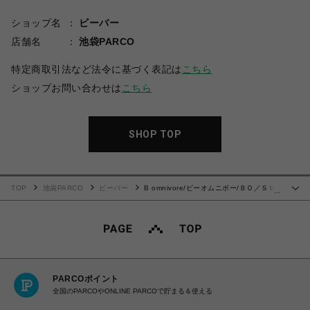
ショップ名
ビーバー
店舗名
池袋PARCO
特定商取引法など法令に基づく表記は
こちら
ショップお問い合わせは
こちら
SHOP TOP
TOP
池袋PARCO
ビーバー
B omnivore/ビーオムニボー/ＢＯ／ＳＵ
…
ＥＤＥ ＤＯＧ Ｌ／Ｓ ＰＯ
PARCOポイント
全国のPARCOやONLINE PARCOで貯まる＆使える