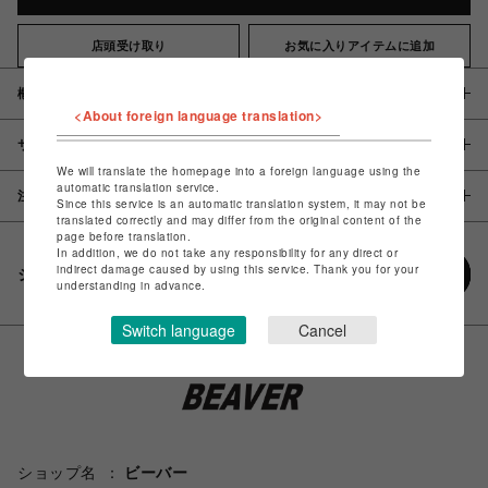
店頭受け取り
お気に入りアイテムに追加
概要
<About foreign language translation>
サイズ
We will translate the homepage into a foreign language using the
automatic translation service.
注意事項
Since this service is an automatic translation system, it may not be
translated correctly and may differ from the original content of the
page before translation.
In addition, we do not take any responsibility for any direct or
indirect damage caused by using this service. Thank you for your
シェアする
understanding in advance.
Switch language
Cancel
ショップ名
ビーバー