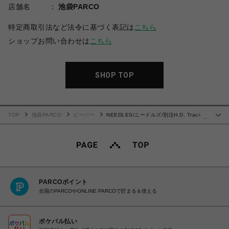
店舗名
池袋PARCO
特定商取引法など法令に基づく表記は
こちら
ショップお問い合わせは
こちら
SHOP TOP
TOP
池袋PARCO
ビーバー
NEEDLES/ニードルズ/別注H.D. Track
…
Pant - Cotton Jersey -GRAY- ヒザデルトラックパンツ ヒザデルパンツ
PARCOポイント
全国のPARCOやONLINE PARCOで貯まる＆使える
ポケパル払い