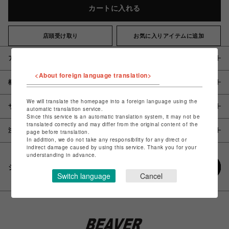
カートに入れる
店頭受け取り
お気に入りアイテムに追加
アイテム説明 / 素材
<About foreign language translation>
概要
We will translate the homepage into a foreign language using the
サイズ
automatic translation service.
Since this service is an automatic translation system, it may not be
translated correctly and may differ from the original content of the
注意事項
page before translation.
In addition, we do not take any responsibility for any direct or
indirect damage caused by using this service. Thank you for your
understanding in advance.
シェアする
Switch language
Cancel