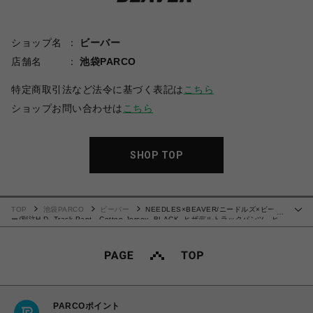
ショップ名
ビーバー
店舗名
池袋PARCO
特定商取引法など法令に基づく表記は
こちら
ショップお問い合わせは
こちら
SHOP TOP
TOP
池袋PARCO
ビーバー
NEEDLES×BEAVER/ニードルズ×ビーバ
…
ー/別注H.D. Track Pant - Cotton Jersey -BLACK- ヒザデルトラックパンツ ヒ
ザデルパンツ
PARCOポイント