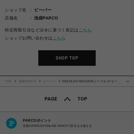
ショップ名
ビーバー
店舗名
池袋PARCO
特定商取引法など法令に基づく表記は
こちら
ショップお問い合わせは
こちら
SHOP TOP
TOP
池袋PARCO
ビーバー
NEEDLES×BEAVER/ニードルズ×ビーバ
…
ー/別注H.D. Track Short - Cotton Jersey -BLACK- トラックショーツ
PARCOポイント
全国のPARCOやONLINE PARCOで貯まる＆使える