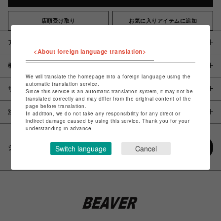
店頭受け取り
お気に入りアイテムに追加
アイテム説明 / 素材
<About foreign language translation>
概要
We will translate the homepage into a foreign language using the
automatic translation service.
サイズ
Since this service is an automatic translation system, it may not be
translated correctly and may differ from the original content of the
page before translation.
注意事項
In addition, we do not take any responsibility for any direct or
indirect damage caused by using this service. Thank you for your
understanding in advance.
シェアする
Switch language
Cancel