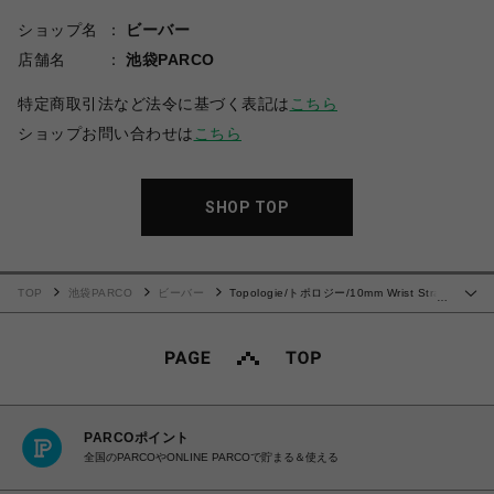
ショップ名
ビーバー
店舗名
池袋PARCO
特定商取引法など法令に基づく表記は
こちら
ショップお問い合わせは
こちら
SHOP TOP
TOP
池袋PARCO
ビーバー
Topologie/トポロジー/10mm Wrist Strap
…
リストストラップ
PARCOポイント
全国のPARCOやONLINE PARCOで貯まる＆使える