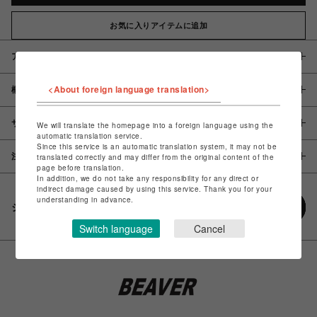
お気に入りアイテムに追加
アイテム説明 / 素材
<About foreign language translation>
概要
サイズ
We will translate the homepage into a foreign language using the
automatic translation service.
Since this service is an automatic translation system, it may not be
注意事項
translated correctly and may differ from the original content of the
page before translation.
In addition, we do not take any responsibility for any direct or
indirect damage caused by using this service. Thank you for your
understanding in advance.
シェアする
Switch language
Cancel