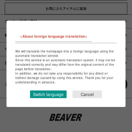
お気に入りアイテムに追加
アイテム説明 / 素材
概要
<About foreign language translation>
サイズ
We will translate the homepage into a foreign language using the
automatic translation service.
Since this service is an automatic translation system, it may not be
注意事項
translated correctly and may differ from the original content of the
page before translation.
In addition, we do not take any responsibility for any direct or
indirect damage caused by using this service. Thank you for your
understanding in advance.
シェアする
Switch language
Cancel