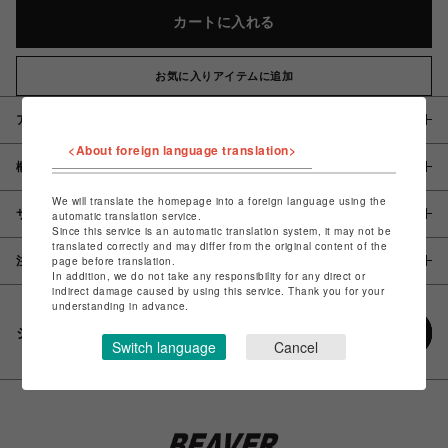
カートに入れる
お気に入りアイテムに追加
アイテム説明 / 素材
<About foreign language translation>
概要
We will translate the homepage into a foreign language using the
サイズ
automatic translation service.
Since this service is an automatic translation system, it may not be
translated correctly and may differ from the original content of the
page before translation.
注意事項
In addition, we do not take any responsibility for any direct or
indirect damage caused by using this service. Thank you for your
understanding in advance.
シェアする
Switch language
Cancel