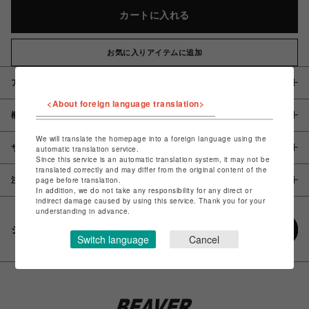
カートに入れる
お気に入りアイテムに追加
アイテム説明 / 素材
<About foreign language translation>
概要
We will translate the homepage into a foreign language using the
サイズ
automatic translation service.
Since this service is an automatic translation system, it may not be
translated correctly and may differ from the original content of the
page before translation.
注意事項
In addition, we do not take any responsibility for any direct or
indirect damage caused by using this service. Thank you for your
understanding in advance.
シェアする
Switch language
Cancel