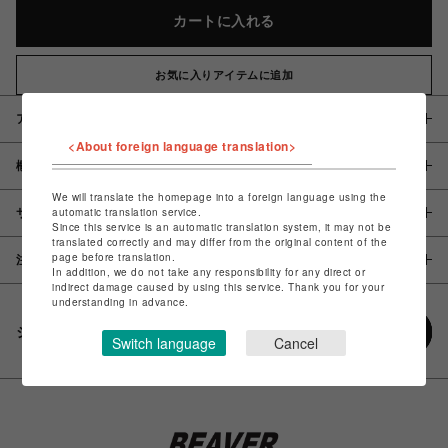
カートに入れる
お気に入りアイテムに追加
アイテム説明 / 素材
<About foreign language translation>
概要
We will translate the homepage into a foreign language using the
automatic translation service.
サイズ
Since this service is an automatic translation system, it may not be
translated correctly and may differ from the original content of the
page before translation.
注意事項
In addition, we do not take any responsibility for any direct or
indirect damage caused by using this service. Thank you for your
understanding in advance.
シェアする
Switch language
Cancel