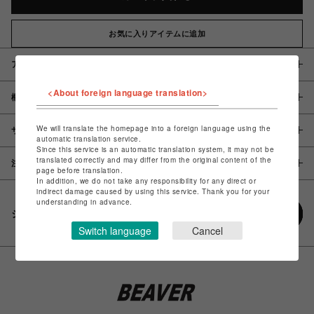
お気に入りアイテムに追加
アイテム説明 / 素材
<About foreign language translation>
概要
We will translate the homepage into a foreign language using the
サイズ
automatic translation service.
Since this service is an automatic translation system, it may not be
translated correctly and may differ from the original content of the
注意事項
page before translation.
In addition, we do not take any responsibility for any direct or
indirect damage caused by using this service. Thank you for your
understanding in advance.
シェアする
Switch language
Cancel