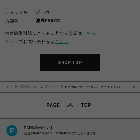
ショップ名
ビーバー
店舗名
池袋PARCO
特定商取引法など法令に基づく表記は
こちら
ショップお問い合わせは
こちら
SHOP TOP
TOP
池袋PARCO
ビーバー
B omnivore/ビーオムニボー/STITCH S/S
…
SHIRT ステッチシャツ
PARCOポイント
全国のPARCOやONLINE PARCOで貯まる＆使える