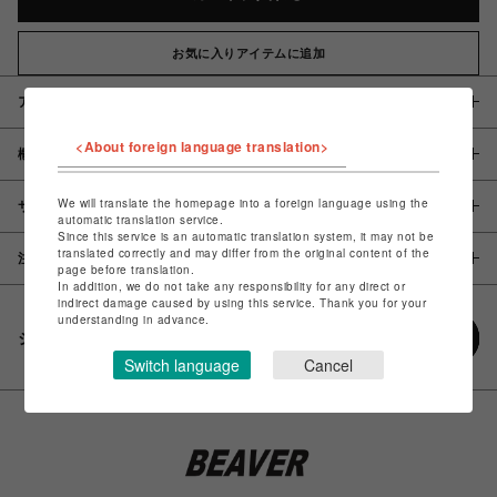
お気に入りアイテムに追加
アイテム説明 / 素材
<About foreign language translation>
概要
We will translate the homepage into a foreign language using the
サイズ
automatic translation service.
Since this service is an automatic translation system, it may not be
translated correctly and may differ from the original content of the
注意事項
page before translation.
In addition, we do not take any responsibility for any direct or
indirect damage caused by using this service. Thank you for your
understanding in advance.
シェアする
Switch language
Cancel