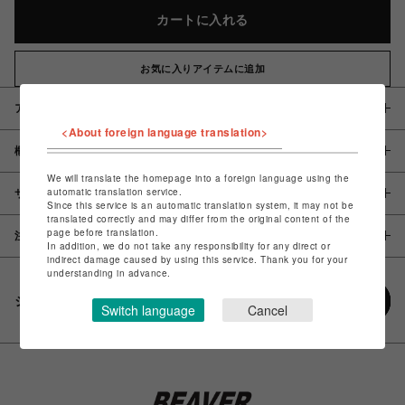
カートに入れる
お気に入りアイテムに追加
アイテム説明 / 素材
<About foreign language translation>
概要
We will translate the homepage into a foreign language using the
automatic translation service.
サイズ
Since this service is an automatic translation system, it may not be
translated correctly and may differ from the original content of the
page before translation.
注意事項
In addition, we do not take any responsibility for any direct or
indirect damage caused by using this service. Thank you for your
understanding in advance.
シェアする
Switch language
Cancel