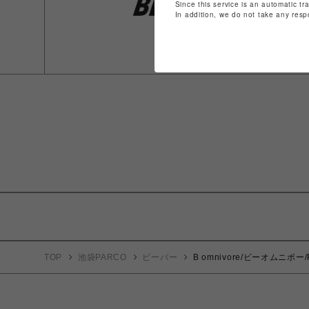
Since this service is an automatic tr
In addition, we do not take any resp
TOP
池袋PARCO
ビーバー
B omnivore/ビーオムニボー/