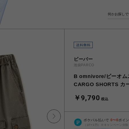
ビーバー
池袋PARCO
B omnivore/ビーオム
CARGO SHORTS 
￥9,790
税込
ポケパル払いで
0
〜
0
ポイ
（1P=1円）※キャンペーン分除