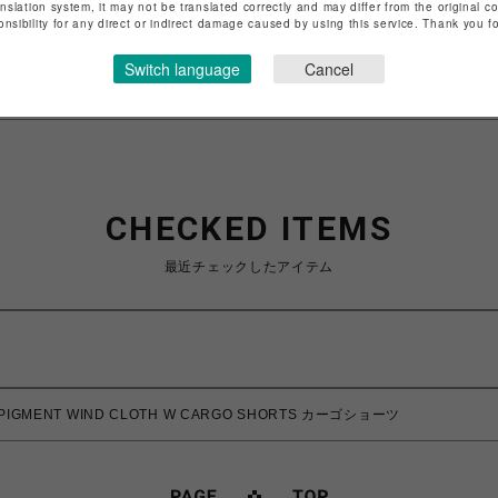
anslation system, it may not be translated correctly and may differ from the original c
onsibility for any direct or indirect damage caused by using this service. Thank you 
特定商取引法など法令に基づく表記は
こちら
ショップお問い合わせは
こちら
Switch language
Cancel
CHECKED ITEMS
最近チェックしたアイテム
PIGMENT WIND CLOTH W CARGO SHORTS カーゴショーツ