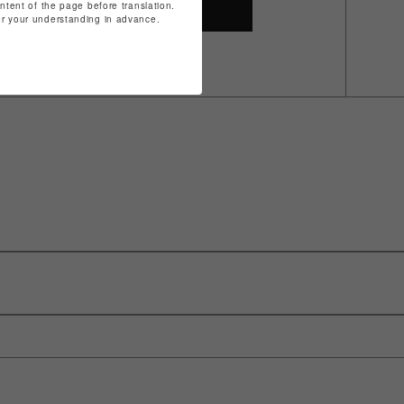
ontent of the page before translation.
SHOP TOP
for your understanding in advance.