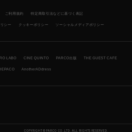
ご利用規約
特定商取引法などに基づく表記
ポリシー
クッキーポリシー
ソーシャルメディアポリシー
RO LABO
CINE QUINTO
PARCO出版
THE GUEST CAFE
DEPACO
AnotherADdress
COPYRIGHT © PARCO CO.,LTD. ALL RIGHTS RESERVED.