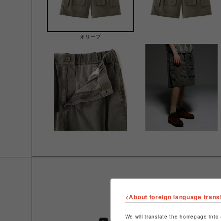
オリーブ
<About foreign language trans
We will translate the homepage into 