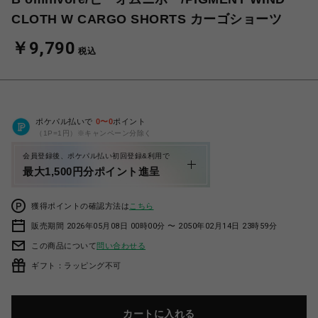
CLOTH W CARGO SHORTS カーゴショーツ
￥9,790
税込
ポケパル払いで
0
〜
0
ポイント
（1P=1円）※キャンペーン分除く
会員登録後、ポケパル払い初回登録&利用で
最大1,500円分ポイント進呈
獲得ポイントの確認方法は
こちら
販売期間 2026年05月08日 00時00分 〜 2050年02月14日 23時59分
この商品について
問い合わせる
ギフト：ラッピング不可
カートに入れる