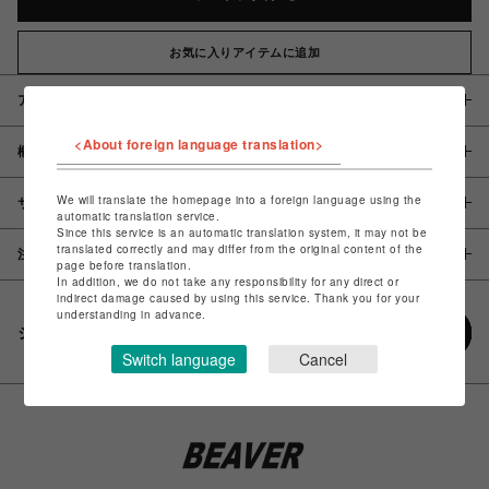
お気に入りアイテムに追加
アイテム説明 / 素材
<About foreign language translation>
概要
We will translate the homepage into a foreign language using the
サイズ
automatic translation service.
Since this service is an automatic translation system, it may not be
translated correctly and may differ from the original content of the
注意事項
page before translation.
In addition, we do not take any responsibility for any direct or
indirect damage caused by using this service. Thank you for your
understanding in advance.
シェアする
Switch language
Cancel