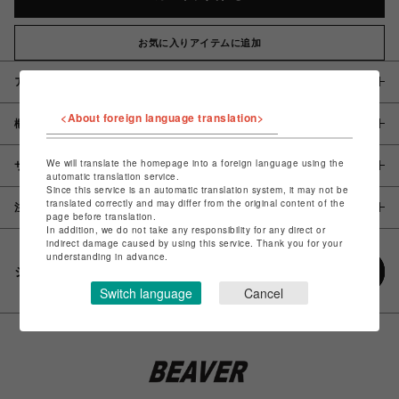
お気に入りアイテムに追加
アイテム説明 / 素材
<About foreign language translation>
概要
We will translate the homepage into a foreign language using the
サイズ
automatic translation service.
Since this service is an automatic translation system, it may not be
translated correctly and may differ from the original content of the
注意事項
page before translation.
In addition, we do not take any responsibility for any direct or
indirect damage caused by using this service. Thank you for your
understanding in advance.
シェアする
Switch language
Cancel