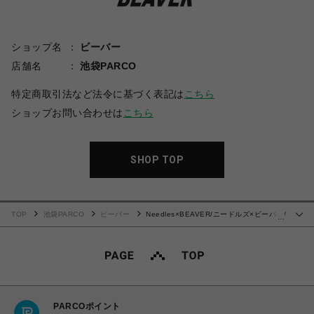
ショップ名
ビーバー
店舗名
池袋PARCO
特定商取引法など法令に基づく表記は
こちら
ショップお問い合わせは
こちら
SHOP TOP
TOP
池袋PARCO
ビーバー
Needles×BEAVER/ニードルズ×ビーバー/
…
別注Track S/S Crew Neck Shirt-Poly Smooth 26SSモデル
PARCOポイント