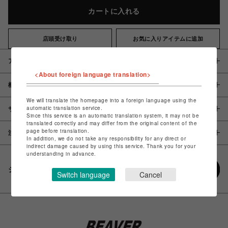
カートに入れる
店頭受け取り
お気に入りアイテムに追加
アイテム説明 / 素材
<About foreign language translation>
概要
We will translate the homepage into a foreign language using the
automatic translation service.
サイズ
Since this service is an automatic translation system, it may not be
translated correctly and may differ from the original content of the
page before translation.
注意事項
In addition, we do not take any responsibility for any direct or
indirect damage caused by using this service. Thank you for your
understanding in advance.
シェアする
Switch language
Cancel