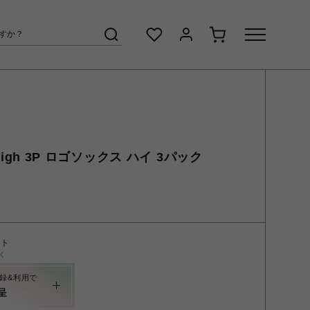
 High 3P ロゴソックス ハイ 3パック
ント
く
録&利用で
呈