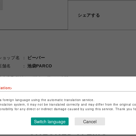
シェアする
ショップ名
ビーバー
店舗名
池袋PARCO
特定商取引法など法令に基づく表記は
こちら
ショップお問い合わせは
こちら
lation>
a foreign language using the automatic translation service.
anslation system, it may not be translated correctly and may differ from the original c
onsibility for any direct or indirect damage caused by using this service. Thank you 
Switch language
Cancel
CHECKED ITEMS