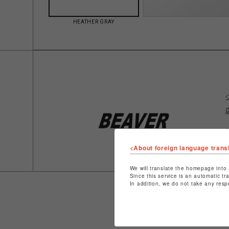
HEATHER GRAY
<About foreign language trans
We will translate the homepage into 
Since this service is an automatic tr
In addition, we do not take any resp