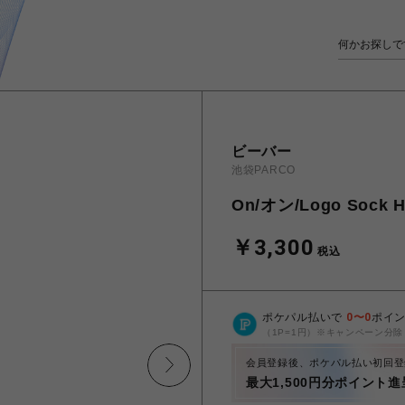
ビーバー
池袋PARCO
On/オン/Logo Sock
￥3,300
税込
ポケパル払いで
0
〜
0
ポイ
（1P=1円）※キャンペーン分除
会員登録後、ポケパル払い初回登
最大1,500円分ポイント進