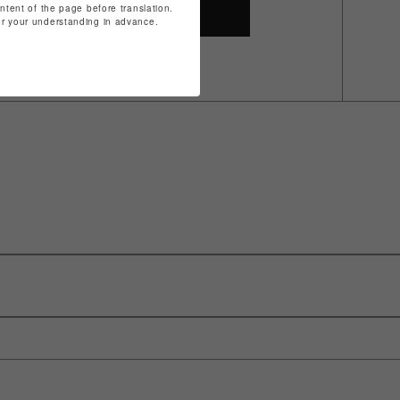
ontent of the page before translation.
SHOP TOP
for your understanding in advance.