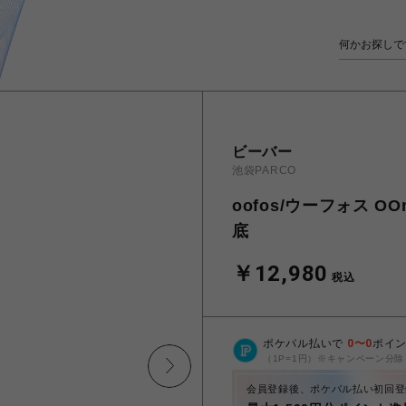
ビーバー
池袋PARCO
oofos/ウーフォス 
底
￥12,980
税込
ポケパル払いで
0
〜
0
ポイ
（1P=1円）※キャンペーン分除
会員登録後、ポケパル払い初回登