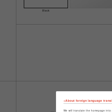
Black
<About foreign language trans
We will translate the homepage into 