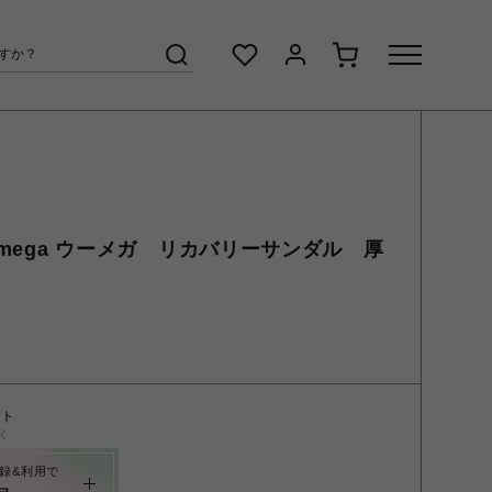
OOmega ウーメガ リカバリーサンダル 厚
ント
く
録&利用で