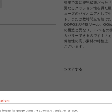
登場で常に即完状態だった『
更なるクッション性を得た極
ューズのパイオニアとして生
ト、または数時間立ち続けた
OOFOSの特殊ソール、OO
の構造と異なり、 37%も
カバリーできるのです！さぁ
伸縮性の高い素材の特性上、
ございます。
シェアする
lation>
ショップ名
ビーバー
a foreign language using the automatic translation service.
店舗名
池袋PARCO