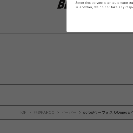
Since this service is an automatic tr
In addition, we do not take any resp
TOP
池袋PARCO
ビーバー
oofos/ウーフォス OOme