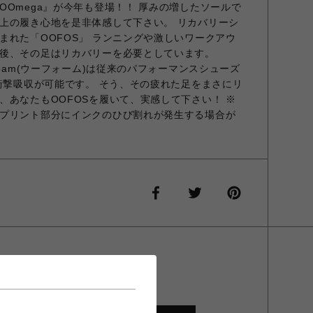
OOmega』が今年も登場！！ 厚みの増したソールで
上の履き心地を是非体感して下さい。 リカバリーシ
まれた「OOFOS」 ランニングや激しいワークアウ
後、その足はリカバリーを必要としています。
foam(ウーフォーム)は従来のパフォーマンスシューズ
の衝撃吸収が可能です。 そう、その疲れた足をまさにリ
、あなたもOOFOSを履いて、実感して下さい！ ※
プリント部分にインクのひび割れが発生する場合が