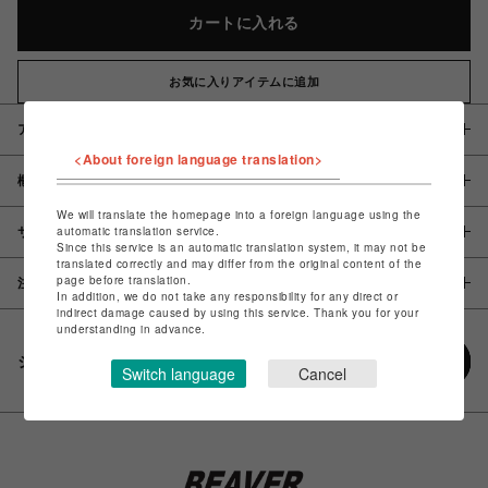
カートに入れる
お気に入りアイテムに追加
アイテム説明 / 素材
<About foreign language translation>
概要
We will translate the homepage into a foreign language using the
automatic translation service.
サイズ
Since this service is an automatic translation system, it may not be
translated correctly and may differ from the original content of the
page before translation.
注意事項
In addition, we do not take any responsibility for any direct or
indirect damage caused by using this service. Thank you for your
understanding in advance.
シェアする
Switch language
Cancel