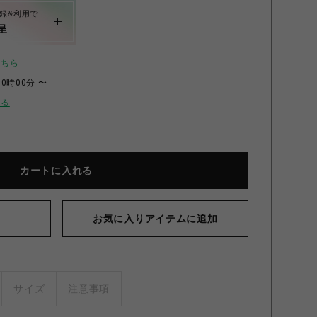
録&利用で
呈
こちら
00時00分 〜
せる
カートに入れる
お気に入りアイテムに追加
サイズ
注意事項