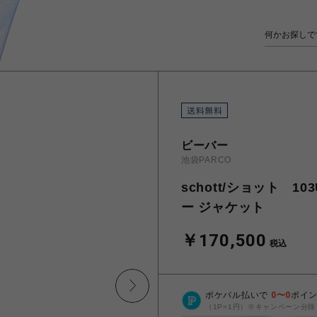
ビーバー
池袋PARCO
schott/ショット 10
ー ジャケット
￥170,500
税込
ポケパル払いで
0
〜
0
ポイ
（1P=1円）※キャンペーン分除