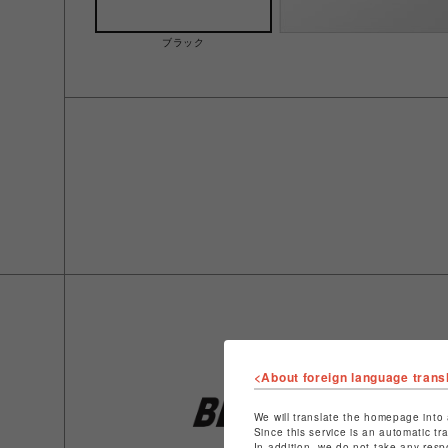
ブラック
<About foreign language trans
We will translate the homepage into 
Since this service is an automatic tr
In addition, we do not take any resp