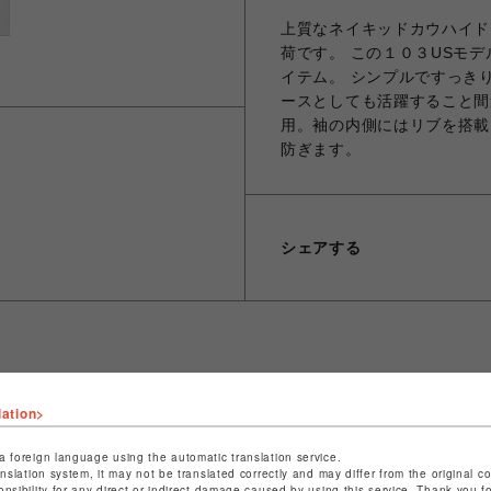
上質なネイキッドカウハイド
荷です。 この１０３USモ
イテム。 シンプルですっき
ースとしても活躍すること間
用。袖の内側にはリブを搭載
防ぎます。
シェアする
ショップ名
ビーバー
lation>
店舗名
池袋PARCO
a foreign language using the automatic translation service.
anslation system, it may not be translated correctly and may differ from the original c
特定商取引法など法令に基づく表記は
こちら
onsibility for any direct or indirect damage caused by using this service. Thank you 