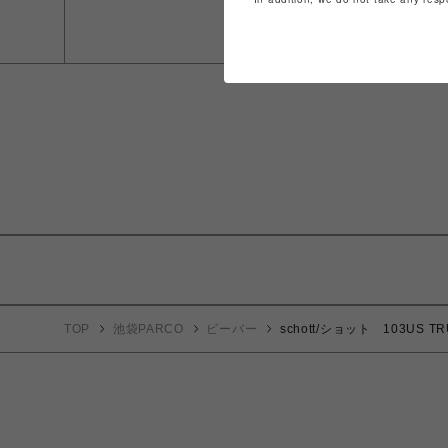
TOP
池袋PARCO
ビーバー
schott/ショット 103US