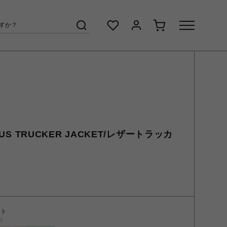
3US TRUCKER JACKET/レザートラッカ
ント
く