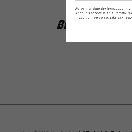
We will translate the homepage into 
Since this service is an automatic tr
In addition, we do not take any resp