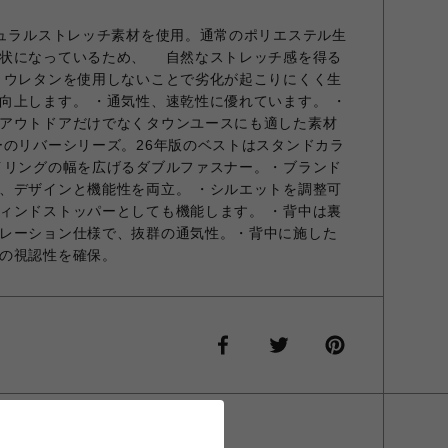
チュラルストレッチ素材を使用。通常のポリエステル生
ル状になっているため、 自然なストレッチ感を得る
リウレタンを使用しないことで劣化が起こりにくく生
向上します。 ・通気性、速乾性に優れています。 ・
アウトドアだけでなくタウンユースにも適した素材
ーのリバーシリーズ。26年版のベストはスタンドカラ
イリングの幅を広げるダブルファスナー。・ブランド
、デザインと機能性を両立。 ・シルエットを調整可
ィンドストッパーとしても機能します。 ・背中は裏
レーション仕様で、抜群の通気性。・背中に施した
の視認性を確保。