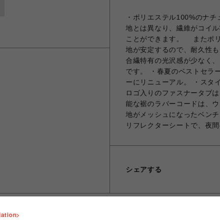
・ポリエステル100%のナ
地とは異なり、繊維がコイ
ことができます。 またポ
地が安定するので、耐久性も
合繊特有の光沢感が少なく、
です。 ・春夏のベストセラ
ーにリニューアル。 ・スタ
ロゴ入りのファスナータブは
能な裾のラバーコードは、ウ
地がメッシュになったベンチ
リフレクターシートで、夜間
シェアする
lation>