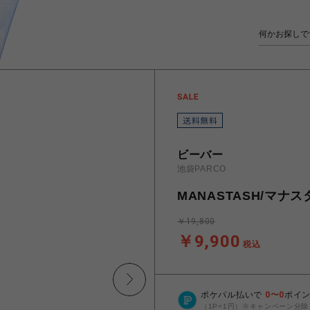
ビーバー
池袋PARCO
MANASTASH/マナス
￥19,800
￥9,900
税込
ポケパル払いで
0
〜
0
ポイ
（1P=1円）※キャンペーン分除