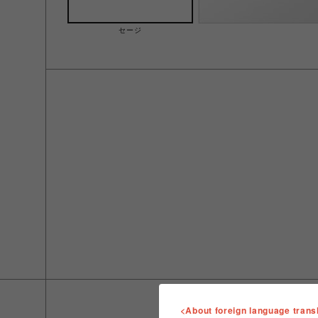
セージ
<About foreign language trans