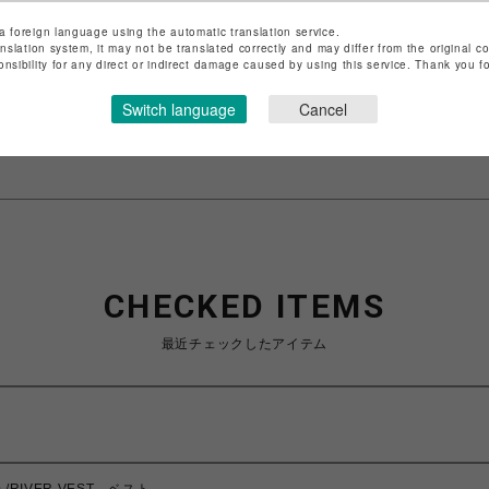
a foreign language using the automatic translation service.
ショップ名
ビーバー
anslation system, it may not be translated correctly and may differ from the original c
onsibility for any direct or indirect damage caused by using this service. Thank you 
店舗名
池袋PARCO
Switch language
Cancel
特定商取引法など法令に基づく表記は
こちら
ショップお問い合わせは
こちら
CHECKED ITEMS
最近チェックしたアイテム