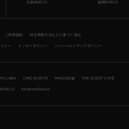
広島PARCO
福岡PARCO
ご利用規約
特定商取引法などに基づく表記
ポリシー
クッキーポリシー
ソーシャルメディアポリシー
RO LABO
CINE QUINTO
PARCO出版
THE GUEST CAFE
DEPACO
AnotherADdress