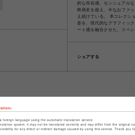
的な存在感、センシュアルな
映画史を超え、今なおファッ
え続けている。 本コレクション
姿を、現代的なグラフィック
ート感を融合させた、スペシ
シェアする
ショップ名
ビーバー
店舗名
池袋PARCO
lation>
特定商取引法など法令に基づく表記は
こちら
a foreign language using the automatic translation service.
anslation system, it may not be translated correctly and may differ from the original c
ショップお問い合わせは
こちら
onsibility for any direct or indirect damage caused by using this service. Thank you 