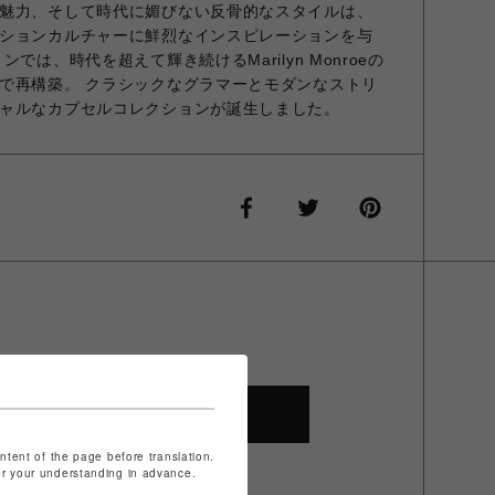
魅力、そして時代に媚びない反骨的なスタイルは、
ションカルチャーに鮮烈なインスピレーションを与
では、時代を超えて輝き続けるMarilyn Monroeの
で再構築。 クラシックなグラマーとモダンなストリ
ャルなカプセルコレクションが誕生しました。
SHOP TOP
ontent of the page before translation.
for your understanding in advance.