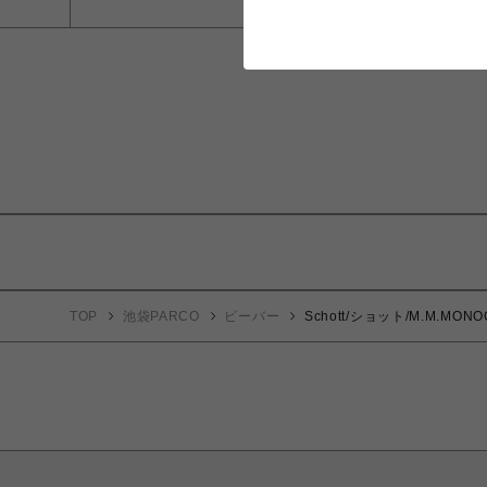
TOP
池袋PARCO
ビーバー
Schott/ショット/M.M.MO