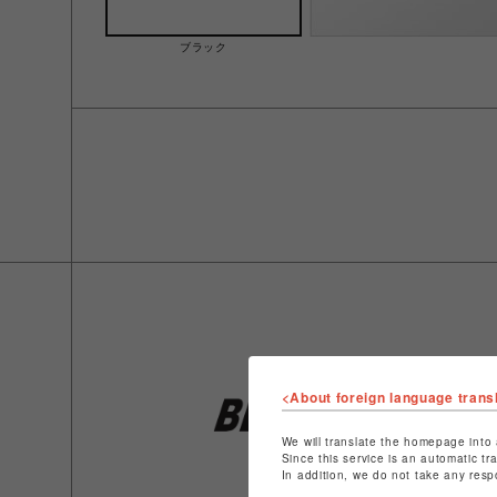
ブラック
<About foreign language trans
We will translate the homepage into 
Since this service is an automatic tr
In addition, we do not take any resp