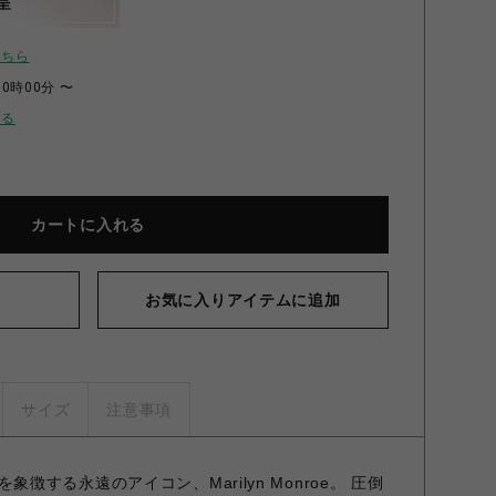
呈
こちら
00時00分 〜
せる
カートに入れる
お気に入りアイテムに追加
サイズ
注意事項
0世紀を象徴する永遠のアイコン、Marilyn Monroe。 圧倒