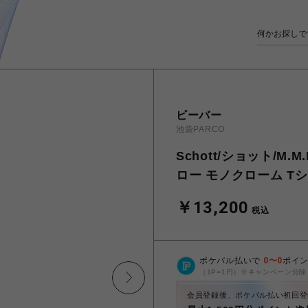
ビーバー
池袋PARCO
Schott/ショット/M.
ロー モノクローム T
￥13,200
税込
ポケパル払いで
0
〜
0
ポイ
（1P=1円）※キャンペーン分除
会員登録後、ポケパル払い初回登