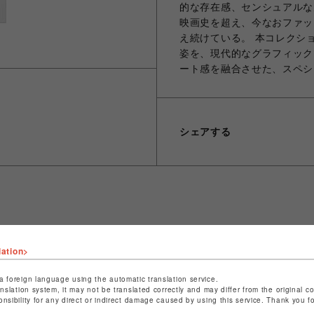
的な存在感、センシュアルな
映画史を超え、今なおファッ
え続けている。 本コレクション
姿を、現代的なグラフィック
ート感を融合させた、スペシ
シェアする
ショップ名
ビーバー
店舗名
池袋PARCO
lation>
特定商取引法など法令に基づく表記は
こちら
a foreign language using the automatic translation service.
anslation system, it may not be translated correctly and may differ from the original c
ショップお問い合わせは
こちら
onsibility for any direct or indirect damage caused by using this service. Thank you 