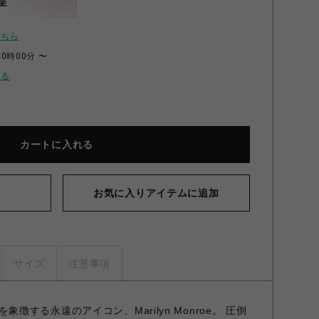
呈
こちら
00時00分 〜
せる
カートに入れる
お気に入りアイテムに追加
サイズ
注意事項
0世紀を象徴する永遠のアイコン、Marilyn Monroe。 圧倒