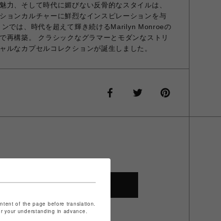
魅力、そして時代に媚びない反骨的なスタイルは、
ションカルチャーに鮮烈なインスピレーションを与
では、時代を超えて輝き続けるMarilyn Monroeの
で再構築。 クラシックなグラマーとモダンなストリ
ャルなカプセルコレクションが誕生しました。
SHOP TOP
ontent of the page before translation.
for your understanding in advance.