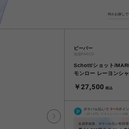
ビーバー
池袋PARCO
Schott/ショット/MAR
モンロー レーヨンシ
￥27,500
税込
ポケパル払いで
0
〜
0
ポイ
（1P=1円）※キャンペーン分除
会員登録後、ポケパル払い初回登