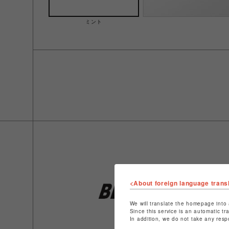
ミント
<About foreign language trans
We will translate the homepage into 
Since this service is an automatic tr
In addition, we do not take any resp