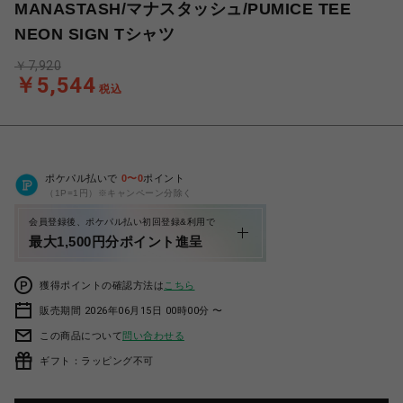
MANASTASH/マナスタッシュ/PUMICE TEE
NEON SIGN Tシャツ
￥7,920
￥5,544
税込
ポケパル払いで
0
〜
0
ポイント
（1P=1円）※キャンペーン分除く
会員登録後、ポケパル払い初回登録&利用で
最大1,500円分ポイント進呈
獲得ポイントの確認方法は
こちら
販売期間 2026年06月15日 00時00分 〜
この商品について
問い合わせる
ギフト：ラッピング不可