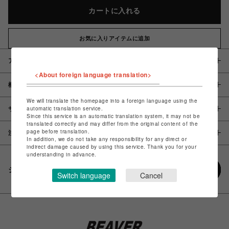
カートに入れる
お気に入りアイテムに追加
アイテム説明 / 素材
<About foreign language translation>
概要
We will translate the homepage into a foreign language using the
automatic translation service.
サイズ
Since this service is an automatic translation system, it may not be
translated correctly and may differ from the original content of the
page before translation.
注意事項
In addition, we do not take any responsibility for any direct or
indirect damage caused by using this service. Thank you for your
understanding in advance.
シェアする
Switch language
Cancel