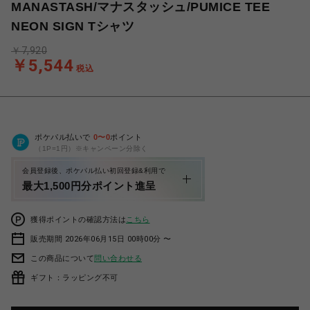
MANASTASH/マナスタッシュ/PUMICE TEE
NEON SIGN Tシャツ
￥7,920
￥5,544
税込
ポケパル払いで
0
〜
0
ポイント
（1P=1円）※キャンペーン分除く
会員登録後、ポケパル払い初回登録&利用で
最大1,500円分ポイント進呈
獲得ポイントの確認方法は
こちら
販売期間 2026年06月15日 00時00分 〜
この商品について
問い合わせる
ギフト：ラッピング不可