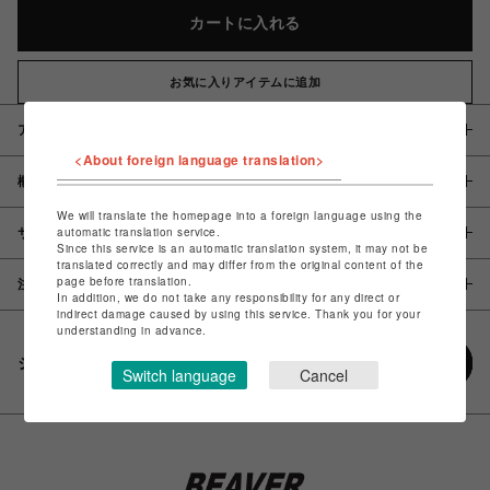
カートに入れる
お気に入りアイテムに追加
アイテム説明 / 素材
<About foreign language translation>
概要
We will translate the homepage into a foreign language using the
automatic translation service.
サイズ
Since this service is an automatic translation system, it may not be
translated correctly and may differ from the original content of the
page before translation.
注意事項
In addition, we do not take any responsibility for any direct or
indirect damage caused by using this service. Thank you for your
understanding in advance.
シェアする
Switch language
Cancel