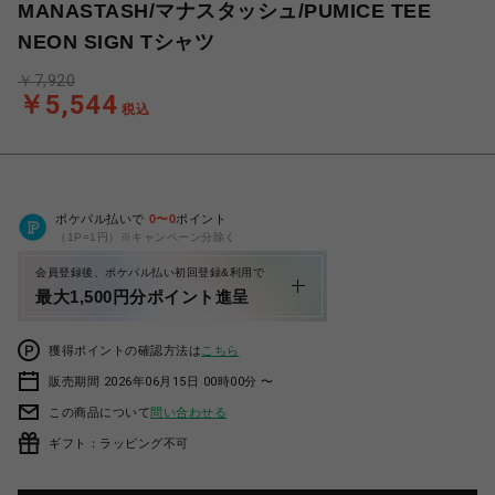
MANASTASH/マナスタッシュ/PUMICE TEE
NEON SIGN Tシャツ
￥7,920
￥5,544
税込
ポケパル払いで
0
〜
0
ポイント
（1P=1円）※キャンペーン分除く
会員登録後、ポケパル払い初回登録&利用で
最大1,500円分ポイント進呈
獲得ポイントの確認方法は
こちら
販売期間 2026年06月15日 00時00分 〜
この商品について
問い合わせる
ギフト：ラッピング不可