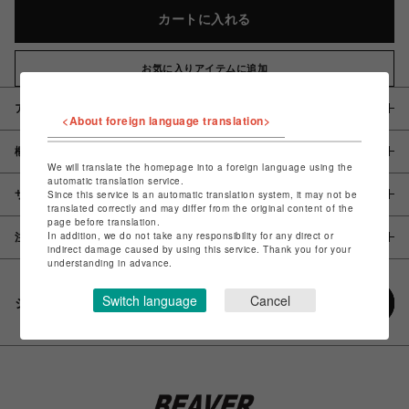
カートに入れる
お気に入りアイテムに追加
アイテム説明 / 素材
<About foreign language translation>
概要
We will translate the homepage into a foreign language using the
automatic translation service.
Since this service is an automatic translation system, it may not be
サイズ
translated correctly and may differ from the original content of the
page before translation.
In addition, we do not take any responsibility for any direct or
注意事項
indirect damage caused by using this service. Thank you for your
understanding in advance.
Switch language
Cancel
シェアする