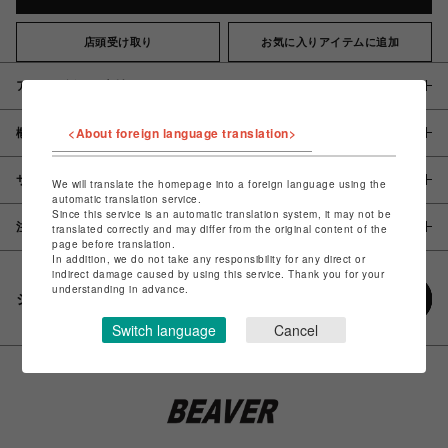
店頭受け取り
お気に入りアイテムに追加
アイテム説明 / 素材
<About foreign language translation>
概要
サイズ
We will translate the homepage into a foreign language using the
automatic translation service.
Since this service is an automatic translation system, it may not be
注意事項
translated correctly and may differ from the original content of the
page before translation.
In addition, we do not take any responsibility for any direct or
indirect damage caused by using this service. Thank you for your
understanding in advance.
シェアする
Switch language
Cancel