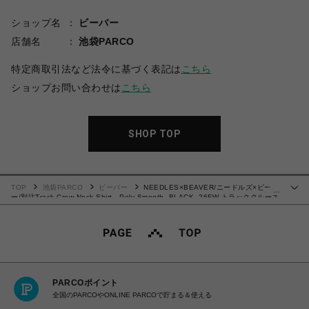
ショップ名
ビーバー
店舗名
池袋PARCO
特定商取引法など法令に基づく表記は
こちら
ショップお問い合わせは
こちら
SHOP TOP
TOP
池袋PARCO
ビーバー
NEEDLES×BEAVER/ニードルズ×ビーバ
…
ー/別注Track Crew Neck Shirt - Poly Smooth -BLACK- 26FW トラッククルーネ
ックシャツ
PARCOポイント
全国のPARCOやONLINE PARCOで貯まる＆使える