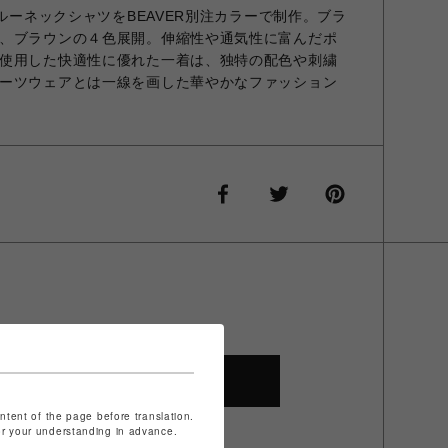
クルーネックシャツをBEAVER別注カラーで制作。ブラ
、ブラウンの４色展開。伸縮性や通気性に富んだポ
使用した快適性に優れた一着は、独特の配色や刺繍
ーツウェアとは一線を画した華やかなファッション
SHOP TOP
ontent of the page before translation.
for your understanding in advance.