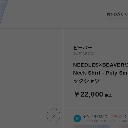
ビーバー
池袋PARCO
NEEDLES×BEAVER
Neck Shirt - Pol
ックシャツ
￥22,000
税込
ポケパル払いで
0
〜
0
ポイ
（1P=1円）※キャンペーン分除