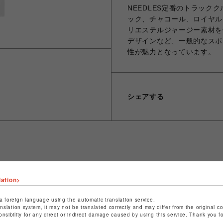
NEEDLES定番のトラック
ック、チャコール、ロイヤル
リエステルジャージー素材を
デザインなど、一般的なスポ
性が魅力となっています。
シェアする
ショップ名
ビーバー
lation>
店舗名
池袋PARCO
特定商取引法など法令に基づく表記は
こちら
a foreign language using the automatic translation service.
anslation system, it may not be translated correctly and may differ from the original c
ショップお問い合わせは
こちら
onsibility for any direct or indirect damage caused by using this service. Thank you 