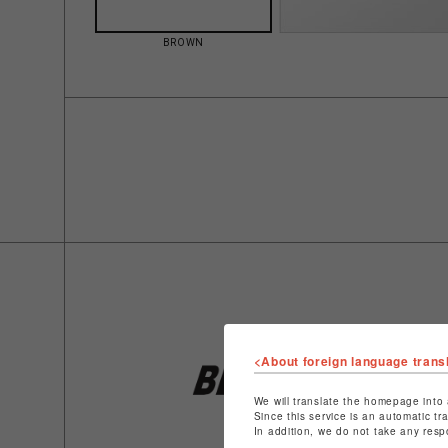
BROWN
<About foreign language trans
We will translate the homepage into 
Since this service is an automatic tr
In addition, we do not take any resp