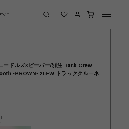
/ニードルズ×ビーバー/別注Track Crew
y Smooth -BROWN- 26FW トラッククルーネ
ント
く