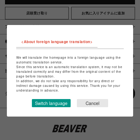
店頭受け取り
お気に入りアイテムに追加
アイテム説明 / 素材
<About foreign language translation>
概要
サイズ
We will translate the homepage into a foreign language using the
automatic translation service.
Since this service is an automatic translation system, it may not be
注意事項
translated correctly and may differ from the original content of the
page before translation.
In addition, we do not take any responsibility for any direct or
indirect damage caused by using this service. Thank you for your
understanding in advance.
シェアする
Switch language
Cancel