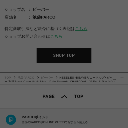
ショップ名
ビーバー
店舗名
池袋PARCO
特定商取引法など法令に基づく表記は
こちら
ショップお問い合わせは
こちら
SHOP TOP
TOP
池袋PARCO
ビーバー
NEEDLES×BEAVER/ニードルズ×ビーバ
…
ー/別注Track Crew Neck Shirt - Poly Smooth -CHARCOAL- 26FW トラッククル
ーネックシャツ
PARCOポイント
全国のPARCOやONLINE PARCOで貯まる＆使える