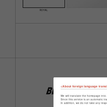
ROYAL
<About foreign language trans
We will translate the homepage into 
Since this service is an automatic tr
In addition, we do not take any resp