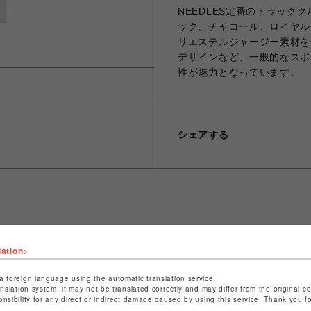
NEEDLES定番のトラック
ック、チャコール、ロイヤル
リエステルジャージー素材を
デザインなど、一般的なスポ
性が魅力となっています。
シェアする
ショップ名
ビーバー
lation>
店舗名
池袋PARCO
特定商取引法など法令に基づく表記は
こちら
a foreign language using the automatic translation service.
anslation system, it may not be translated correctly and may differ from the original c
ショップお問い合わせは
こちら
onsibility for any direct or indirect damage caused by using this service. Thank you 