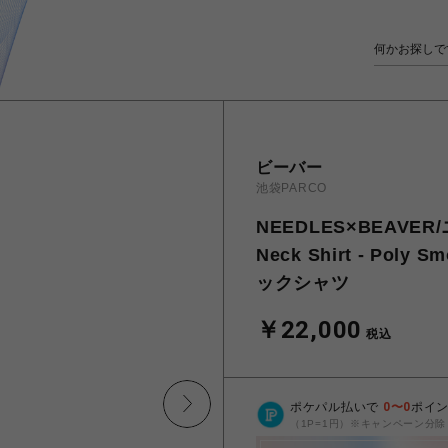
ビーバー
池袋PARCO
NEEDLES×BEAVER
Neck Shirt - Pol
ックシャツ
￥22,000
税込
ポケパル払いで
0
〜
0
ポイ
（1P=1円）※キャンペーン分除