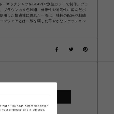
クルーネックシャツをBEAVER別注カラーで制作。ブラ
、ブラウンの４色展開。伸縮性や通気性に富んだポ
使用した快適性に優れた一着は、独特の配色や刺繍
ーツウェアとは一線を画した華やかなファッション
SHOP TOP
ontent of the page before translation.
for your understanding in advance.