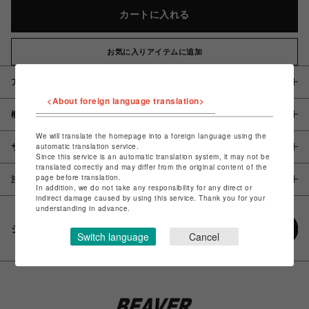
カートに入れる
お気に入りアイテムに追加
アイテム説明 / 素材
<About foreign language translation>
概要
We will translate the homepage into a foreign language using the
automatic translation service.
サイズ
Since this service is an automatic translation system, it may not be
translated correctly and may differ from the original content of the
page before translation.
注意事項
In addition, we do not take any responsibility for any direct or
indirect damage caused by using this service. Thank you for your
understanding in advance.
シェアする
Switch language
Cancel