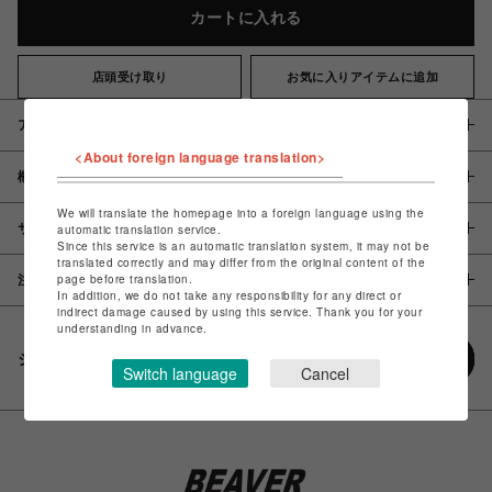
カートに入れる
店頭受け取り
お気に入りアイテムに追加
アイテム説明 / 素材
<About foreign language translation>
概要
We will translate the homepage into a foreign language using the
サイズ
automatic translation service.
Since this service is an automatic translation system, it may not be
translated correctly and may differ from the original content of the
page before translation.
注意事項
In addition, we do not take any responsibility for any direct or
indirect damage caused by using this service. Thank you for your
understanding in advance.
シェアする
Switch language
Cancel