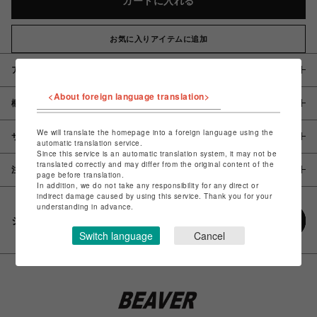
カートに入れる
お気に入りアイテムに追加
アイテム説明 / 素材
<About foreign language translation>
概要
We will translate the homepage into a foreign language using the
サイズ
automatic translation service.
Since this service is an automatic translation system, it may not be
translated correctly and may differ from the original content of the
注意事項
page before translation.
In addition, we do not take any responsibility for any direct or
indirect damage caused by using this service. Thank you for your
understanding in advance.
シェアする
Switch language
Cancel