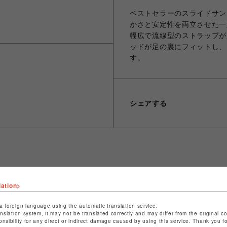
ベストセラーのスライドサン
かさと安定性を両立させた一
幅広で流線型のストラップが
ッドが足の裏にフィットし、
す。
シェアする
ショップ名
ビーバー
lation>
店舗名
池袋PARCO
a foreign language using the automatic translation service.
特定商取引法など法令に基づく表記は
こちら
anslation system, it may not be translated correctly and may differ from the original c
onsibility for any direct or indirect damage caused by using this service. Thank you 
ショップお問い合わせは
こちら