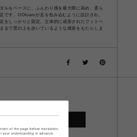
ダルをベースに、ふんわり感を最大限に高め、柔ら
足です。OOfoamが足を包み込むように設計され、
足をしっかりと固定。立体的に成形されたフットベ
まるで雲の上を歩いているような感覚をもたらしま
SHOP TOP
ontent of the page before translation.
for your understanding in advance.