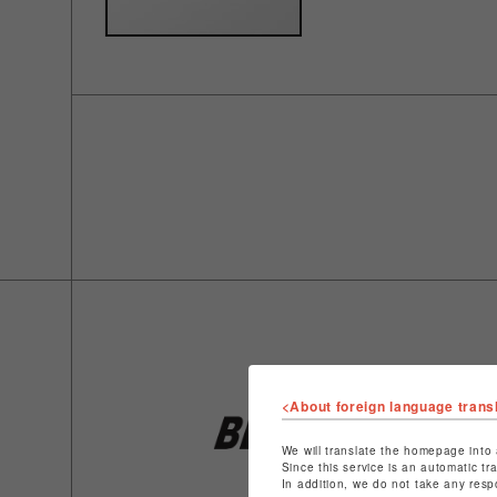
<About foreign language trans
We will translate the homepage into 
Since this service is an automatic tr
In addition, we do not take any resp