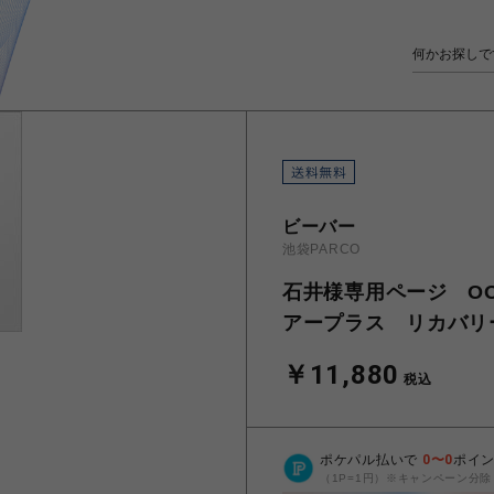
ビーバー
池袋PARCO
石井様専用ページ OOF
アープラス リカバリ
￥11,880
税込
ポケパル払いで
0
〜
0
ポイ
（1P=1円）※キャンペーン分除