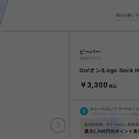
ビーバー
池袋PARCO
On/オン/Logo Sock
￥3,300
税込
ポケパル払いで
0
〜
0
ポイ
（1P=1円）※キャンペーン分除
会員登録後、ポケパル払い初回登
最大1,500円分ポイント進