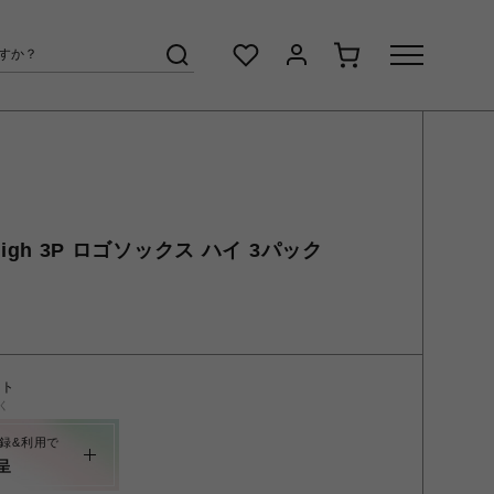
 High 3P ロゴソックス ハイ 3パック
ント
く
録&利用で
呈