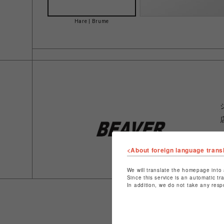
Hare | Brume
<About foreign language trans
We will translate the homepage into 
Since this service is an automatic tr
In addition, we do not take any resp