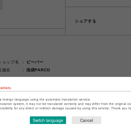
シェアする
ショップ名
ビーバー
店舗名
池袋PARCO
特定商取引法など法令に基づく表記は
こちら
lation>
ショップお問い合わせは
こちら
a foreign language using the automatic translation service.
anslation system, it may not be translated correctly and may differ from the original c
onsibility for any direct or indirect damage caused by using this service. Thank you 
Switch language
Cancel