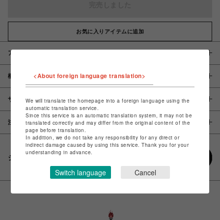
完売しました
お気に入りアイテムに追加
アイテム説明 / 素材
<About foreign language translation>
概要
サイズ
We will translate the homepage into a foreign language using the
automatic translation service.
Since this service is an automatic translation system, it may not be
注意事項
translated correctly and may differ from the original content of the
page before translation.
In addition, we do not take any responsibility for any direct or
indirect damage caused by using this service. Thank you for your
understanding in advance.
シェアする
Switch language
Cancel