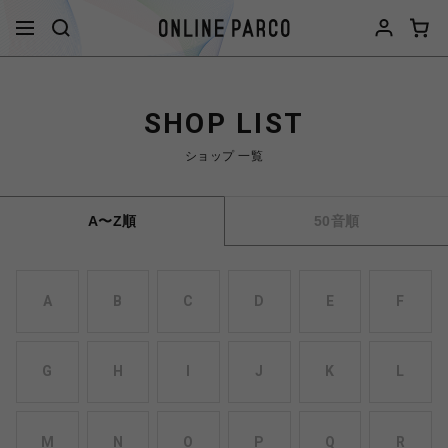
SHOP LIST
ショップ 一覧
A〜Z順
50音順
A
B
C
D
E
F
G
H
I
J
K
L
M
N
O
P
Q
R