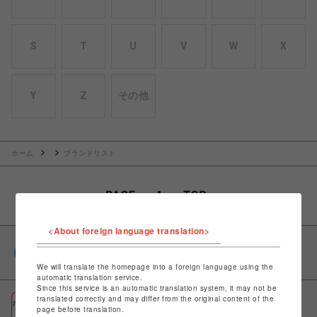
S
T
U
V
W
X
Y
Z
その他
ホーム
ブランドリスト
<About foreign language translation>
PARCOポイント
全国のPARCOやONLINE PARCOで貯まる＆使える
We will translate the homepage into a foreign language using the
automatic translation service.
Since this service is an automatic translation system, it may not be
translated correctly and may differ from the original content of the
ポケパル払い
page before translation.
初回登録＆お買物で最大1,500円分のPARCOポイント進呈