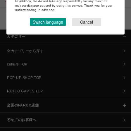
In addition, we do not take any responsibility for any direct or
indirect damage caused by using this service. Thank you for your
understanding in advance.
POCKET PARCO（公式アプリ）
Switch language
Cancel
コイン＆クーポンでPARCOでのお買い物がオトクに
カテゴリー
全カテゴリーから探す
culture TOP
POP-UP SHOP TOP
PARCO GAMES TOP
全国のPARCO店舗
初めてのお客様へ