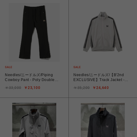
Needles/ニードルズ/Piping
Needles/ニードルズ/【B'2nd
Cowboy Pant - Poly Double
EXCLUSIVE】Track Jacket -
Cloth
Cotton Jersey
￥33,000
￥23,100
￥35,200
￥24,640