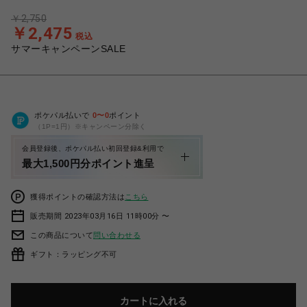
￥2,750
￥2,475
税込
サマーキャンペーンSALE
ポケパル払いで
0
〜
0
ポイント
（1P=1円）※キャンペーン分除く
会員登録後、ポケパル払い初回登録&利用で
最大1,500円分ポイント進呈
獲得ポイントの確認方法は
こちら
販売期間 2023年03月16日 11時00分 〜
この商品について
問い合わせる
ギフト：ラッピング不可
カートに入れる