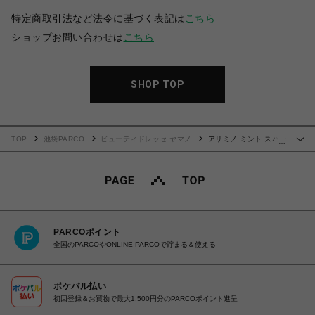
特定商取引法など法令に基づく表記は
こちら
ショップお問い合わせは
こちら
SHOP TOP
TOP
池袋PARCO
ビューティドレッセ ヤマノ
アリミノ ミント スパー
…
クリング シャンプー クール
PARCOポイント
全国のPARCOやONLINE PARCOで貯まる＆使える
ポケパル払い
初回登録＆お買物で最大1,500円分のPARCOポイント進呈