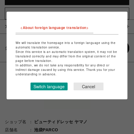
お気に入りアイテムに追加
アイテム説明 / 素材
<About foreign language translation>
We will translate the homepage into a foreign language using the
automatic translation service.
シェアする
Since this service is an automatic translation system, it may not be
translated correctly and may differ from the original content of the
page before translation.
In addition, we do not take any responsibility for any direct or
indirect damage caused by using this service. Thank you for your
understanding in advance.
Switch language
Cancel
ショップ名
ビューティドレッセ ヤマノ
店舗名
池袋PARCO