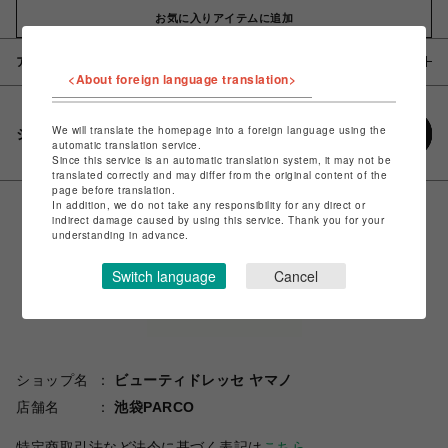
お気に入りアイテムに追加
アイテム説明 / 素材
<About foreign language translation>
We will translate the homepage into a foreign language using the
シェアする
automatic translation service.
Since this service is an automatic translation system, it may not be
translated correctly and may differ from the original content of the
page before translation.
In addition, we do not take any responsibility for any direct or
indirect damage caused by using this service. Thank you for your
understanding in advance.
Switch language
Cancel
ショップ名
ビューティドレッセ ヤマノ
店舗名
池袋PARCO
特定商取引法など法令に基づく表記は
こちら