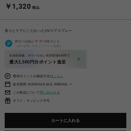
￥1,320
税込
香りとケアにこだわったUVケアスプレー
ポケパル払いで
0
〜
0
ポイント
（1P=1円）※キャンペーン分除く
会員登録後、ポケパル払い初回登録&利用で
最大1,500円分ポイント進呈
獲得ポイントの確認方法は
こちら
販売期間 2024年06月26日 00時00分 〜
この商品について
問い合わせる
ギフト：ラッピング不可
カートに入れる