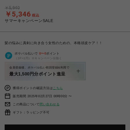
￥5,940
￥5,346
税込
サマーキャンペーンSALE
髪の悩みに真剣に向き合う女性のための、本格頭皮ケア！！
ポケパル払いで
0
〜
0
ポイント
（1P=1円）※キャンペーン分除く
会員登録後、ポケパル払い初回登録&利用で
最大1,500円分ポイント進呈
獲得ポイントの確認方法は
こちら
販売期間 2025年02月27日 00時00分 〜
この商品について
問い合わせる
ギフト：ラッピング不可