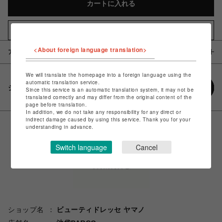
カートに入れる
お気に入りアイテムに追加
<About foreign language translation>
アイテム説明 / 素材
We will translate the homepage into a foreign language using the
automatic translation service.
シェアする
Since this service is an automatic translation system, it may not be
translated correctly and may differ from the original content of the
page before translation.
In addition, we do not take any responsibility for any direct or
indirect damage caused by using this service. Thank you for your
understanding in advance.
Switch language
Cancel
ショップ名
ビューティドレッセ ヤマノ