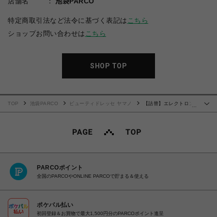
店舗名
池袋PARCO
特定商取引法など法令に基づく表記は
こちら
ショップお問い合わせは
こちら
SHOP TOP
TOP
池袋PARCO
ビューティドレッセ ヤマノ
【詰替】エレクトロン
…
シンクロシャンプー ファム FOR SCALP レフィル
PARCOポイント
全国のPARCOやONLINE PARCOで貯まる＆使える
ポケパル払い
初回登録＆お買物で最大1,500円分のPARCOポイント進呈