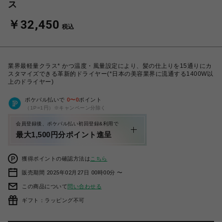
ス
￥32,450
税込
業界最軽量クラス* かつ温度・風量設定により、髪の仕上りを15通りにカ
スタマイズできる革新的ドライヤー(*日本の美容業界に流通する1400W以
上のドライヤー)
ポケパル払いで
0
〜
0
ポイント
（1P=1円）※キャンペーン分除く
会員登録後、ポケパル払い初回登録&利用で
最大1,500円分ポイント進呈
獲得ポイントの確認方法は
こちら
販売期間 2025年02月27日 00時00分 〜
この商品について
問い合わせる
ギフト：ラッピング不可