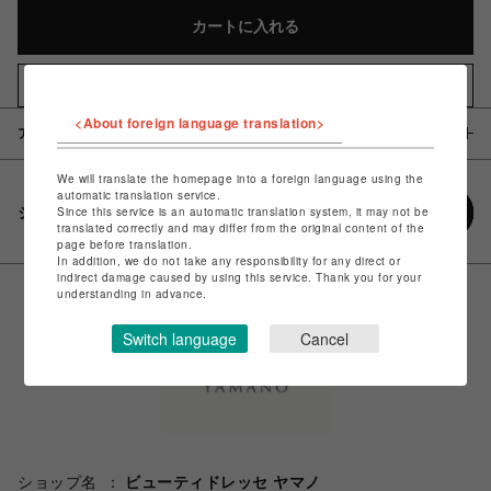
カートに入れる
お気に入りアイテムに追加
<About foreign language translation>
アイテム説明 / 素材
We will translate the homepage into a foreign language using the
automatic translation service.
シェアする
Since this service is an automatic translation system, it may not be
translated correctly and may differ from the original content of the
page before translation.
In addition, we do not take any responsibility for any direct or
indirect damage caused by using this service. Thank you for your
understanding in advance.
Switch language
Cancel
ショップ名
ビューティドレッセ ヤマノ