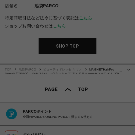
店舗名
池袋PARCO
特定商取引法など法令に基づく表記は
こちら
ショップお問い合わせは
こちら
SHOP TOP
TOP
池袋PARCO
ビューティドレッセ ヤマノ
MAGNETHairPro
…
Dryer0【ZERO】（WHITE+）マグネットヘアプロ ドライヤーゼロホワイトプラ
ス
PARCOポイント
全国のPARCOやONLINE PARCOで貯まる＆使える
ポケパル払い