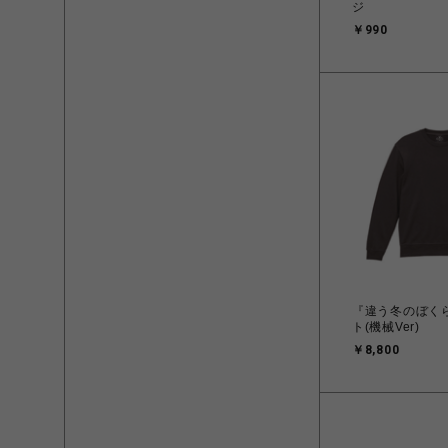
ジ
￥990
『違う冬のぼく
ト(機械Ver)
￥8,800