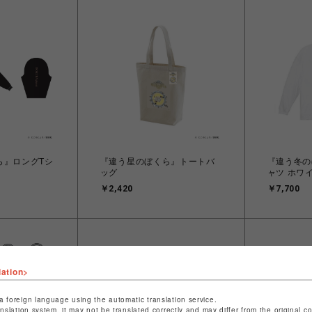
ら』ロングTシ
『違う星のぼくら』トートバ
『違う冬の
ッグ
ャツ ホワ
￥2,420
￥7,700
lation>
a foreign language using the automatic translation service.
anslation system, it may not be translated correctly and may differ from the original c