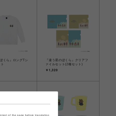
ぼくら』ロングTシ
『違う星のぼくら』クリアフ
イト
ァイルセット(2種セット)
￥1,320
ontent of the page before translation.