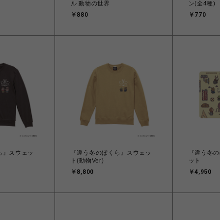
ル 動物の世界
ン(全4種)
￥880
￥770
ら』スウェッ
『違う冬のぼくら』スウェッ
『違う冬の
ト(動物Ver)
ット
￥8,800
￥4,950