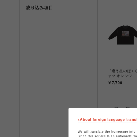
絞り込み項目
『違う星のぼく
ャツ オレンジ
￥7,700
<About foreign language trans
We will translate the homepage into 
Since this service is an automatic tr