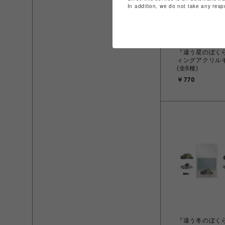
In addition, we do not take any resp
『違う星のぼく
ィングアクリル
(全8種)
￥770
『違う冬のぼく