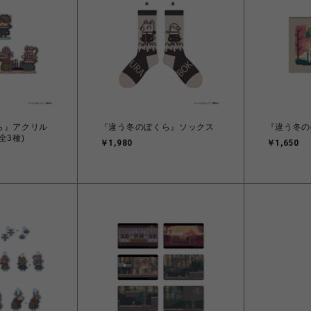
ら』アクリル
『違う冬のぼくら』ソックス
『違う冬の
全3種)
￥1,980
￥1,650