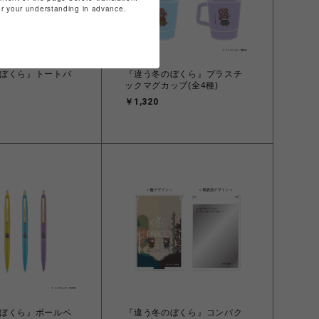
for your understanding in advance.
ぼくら』トートバ
『違う冬のぼくら』プラスチ
ックマグカップ(全4種)
￥1,320
ぼくら』ボールペ
『違う冬のぼくら』コンパク