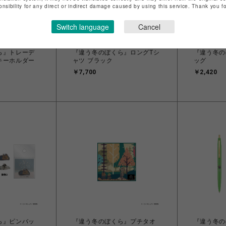
onsibility for any direct or indirect damage caused by using this service. Thank you 
Switch language
Cancel
ら』トレーデ
『違う冬のぼくら』ロングTシ
『違う冬の
キーホルダー
ャツ ブラック
ッグ
￥7,700
￥2,420
ら』ピンバッ
『違う冬のぼくら』プチタオ
『違う冬の