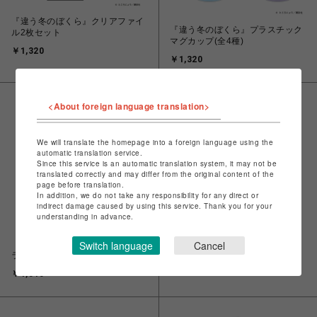
『違う冬のぼくら』クリアファイ
『違う冬のぼくら』プラスチック
ル2枚セット
マグカップ(全4種)
￥1,320
￥1,320
<About foreign language translation>
We will translate the homepage into a foreign language using the
automatic translation service.
Since this service is an automatic translation system, it may not be
translated correctly and may differ from the original content of the
page before translation.
In addition, we do not take any responsibility for any direct or
indirect damage caused by using this service. Thank you for your
understanding in advance.
『違う冬のぼくら』ポーチ
Switch language
Cancel
『違う冬のぼくら』コンパクトミ
￥1,650
ラー
￥1,540