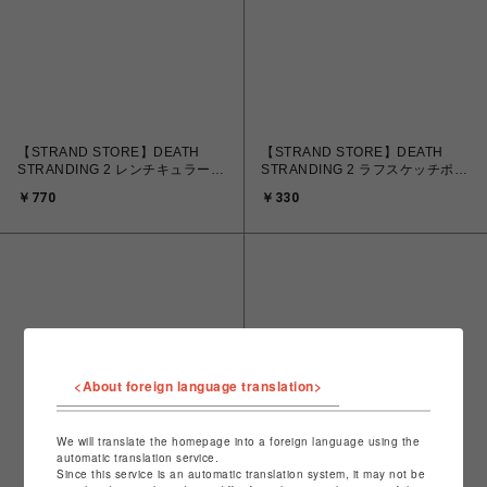
【STRAND STORE】DEATH
【STRAND STORE】DEATH
STRANDING 2 レンチキュラー
STRANDING 2 ラフスケッチポス
マグネット チャーリー
トカード Part.2 A
￥770
￥330
<About foreign language translation>
We will translate the homepage into a foreign language using the
automatic translation service.
Since this service is an automatic translation system, it may not be
【STRAND STORE】DEATH
【STRAND STORE】DEATH