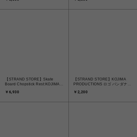
【STRAND STORE】Skate
【STRAND STORE】KOJIMA
Board Chopstick Rest:KOJIMA
PRODUCTIONS ロゴ バンダナ
PRODUCTIONS #01
黒
￥6,930
￥2,200