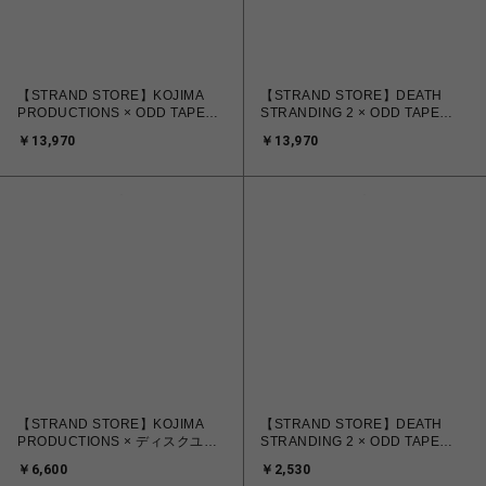
【STRAND STORE】KOJIMA
【STRAND STORE】DEATH
PRODUCTIONS × ODD TAPE
STRANDING 2 × ODD TAPE
COLLABORATION CASSETTE
COLLABORATION CASSETTE
￥13,970
￥13,970
PLAYER
PLAYER
【STRAND STORE】KOJIMA
【STRAND STORE】DEATH
PRODUCTIONS × ディスクユニ
STRANDING 2 × ODD TAPE
オン Tシャツ
COLLABORATION BLANK
￥6,600
￥2,530
CASSETTE / DHV マゼラン