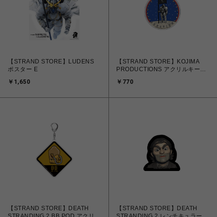
【STRAND STORE】LUDENS
【STRAND STORE】KOJIMA
ポスター E
PRODUCTIONS アクリルキーホ
ルダー
￥1,650
￥770
【STRAND STORE】DEATH
【STRAND STORE】DEATH
STRANDING 2 BB POD アクリル
STRANDING 2 レンチキュラー