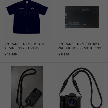
【STRAND STORE】DEATH
【STRAND STORE】KOJIMA
STRANDING 2 × Dickies S/S ワ
PRODUCTIONS × VICTORINOX
ークシャツ S
SWISS CARD
￥13,200
￥8,800