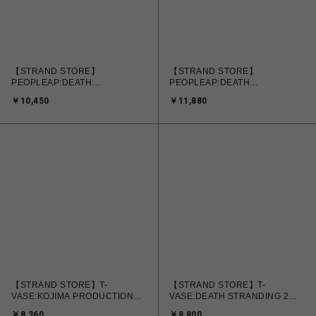
【STRAND STORE】
【STRAND STORE】
PEOPLEAP:DEATH
PEOPLEAP:DEATH
STRANDING 2 #01
STRANDING 2 #01 GOLD
￥10,450
￥11,880
【STRAND STORE】T-
【STRAND STORE】T-
VASE:KOJIMA PRODUCTIONS
VASE:DEATH STRANDING 2
#01
#01
￥8,360
￥8,800