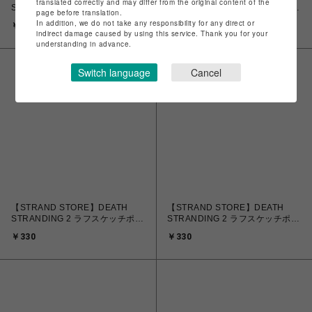
translated correctly and may differ from the original content of the
STRANDING 2 ラフスケッチポス
STRANDING 2 ラフスケッチポス
page before translation.
トカード Part.2 B
トカード Part.2 C
In addition, we do not take any responsibility for any direct or
￥330
￥330
indirect damage caused by using this service. Thank you for your
understanding in advance.
Switch language
Cancel
【STRAND STORE】DEATH
【STRAND STORE】DEATH
STRANDING 2 ラフスケッチポス
STRANDING 2 ラフスケッチポス
トカード Part.2 D
トカード Part.2 E
￥330
￥330