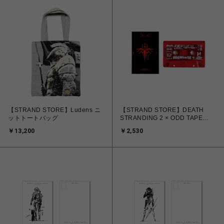
【STRAND STORE】Ludens ニ
【STRAND STORE】DEATH
ットトートバッグ
STRANDING 2 × ODD TAPE
COLLABORATION BLANK
￥13,200
￥2,530
CASSETTE / Ghost Mech Clear
Red Version