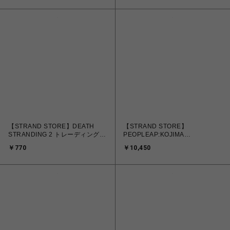
【STRAND STORE】DEATH
【STRAND STORE】
STRANDING 2 トレーディングピ
PEOPLEAP:KOJIMA
ンバッジ vol.2（全5種・ランダ
PRODUCTIONS #01
￥770
￥10,450
ム）